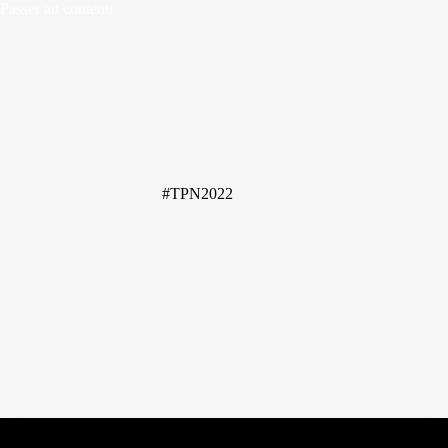
Passer
Passer au contenu
au
contenu
#TPN2022