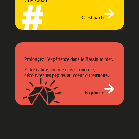
#TPN202
6
C’est parti
Prolongez l’expérience dans le Bassin minier.
Entre nature, culture et gastronomie,
découvrez les pépites au coeur du territoire.
Explorer