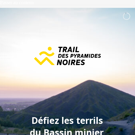
Passer
Passer au contenu
au
contenu
Défiez les terrils
du Bassin minier