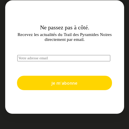
Ne passez pas à côté.
Recevez les actualités du Trail des Pyramides Noires
directement par email.
E
m
a
i
l
*
Je m'abonne