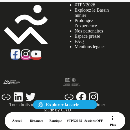
#TPN2026
Explorez le Bassin
minier
Prolongez
l’expérience
Nos partenaires
Espace presse
FAQ
Mentions légales
Lien
LinkedIn
Twitter
Lien
Facebook
Instagram
Explorer la carte
Tous droits réservés © 2026 | Mission Bassin Minier
Made by CAD
Accueil
Distances
Boutique
#TPN2025
Sessions OFF
Plus