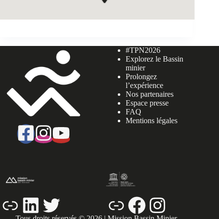
#TPN2026
Explorez le Bassin
minier
Prolongez
l’expérience
Nos partenaires
Espace presse
FAQ
Mentions légales
Lien
LinkedIn
Twitter
Lien
Facebook
Instagram
Tous droits réservés © 2026 | Mission Bassin Minier