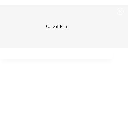
Passer
Passer au contenu
au
contenu
Gare d’Eau