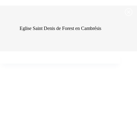
Passer
Passer au contenu
au
contenu
Eglise Saint Denis de Forest en Cambrésis