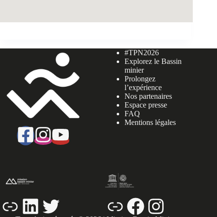
#TPN2026
Explorez le Bassin
minier
Prolongez
l’expérience
Nos partenaires
Espace presse
FAQ
Mentions légales
Lien
LinkedIn
Twitter
Lien
Facebook
Instagram